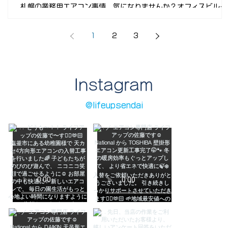
札幌の業務用エアコン事情、気になりませんか？オフィスビルや
飲食店、福祉施設、工場など、法人のお客様にとってエアコンは
欠かせない設備です。特に北海道の厳しい気候を考えると、性能
1
2
3
メンテナンスの質が重要ですよね。今回は、札幌の業務用エアコ
ン市場の現状から、選び方、メンテナンスのポイントまで、わか
りやすく解説します！ 札幌 業務用エアコン市場の現状とは？ 札
幌の業務用エアコン市場は、ここ数年で大きく変わっています。
Instagram
エネ性能の高いモデルが増え、環境に配慮した製品が主流に。さ
らに、IoT技術を活用した遠隔管理システムも注目されています
省エネ性能の向上で電気代削減が可能に 耐寒性能の強化で冬場
@lifeupsendai
暖房効率アップ メンテナンスの簡便化で故障リスクを低減 これ
の進化は、札幌の厳しい冬と夏の気候に対応するために欠かせま
せん。特にオフィスや店舗では、快適な空間づくりが業績にも直
結しますからね。 Eye-level view of a modern commercial a
conditioning unit installed on a building